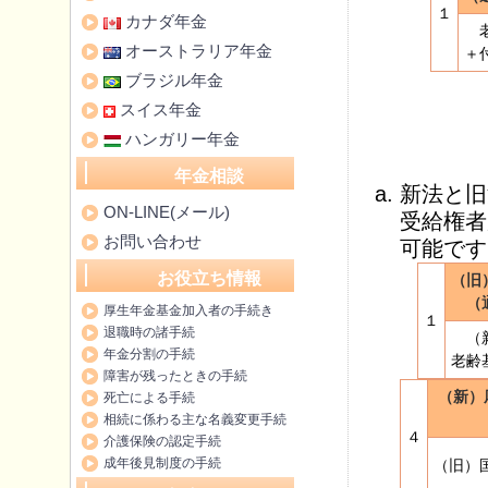
１
カナダ年金
老
オーストラリア年金
＋
ブラジル年金
スイス年金
ハンガリー年金
年金相談
新法と旧
ON-LINE(メール)
受給権者
お問い合わせ
可能です
お役立ち情報
（旧
（
厚生年金基金加入者の手続き
１
退職時の諸手続
（新
年金分割の手続
老齢
障害が残ったときの手続
（新）
死亡による手続
相続に係わる主な名義変更手続
４
介護保険の認定手続
成年後見制度の手続
（旧）