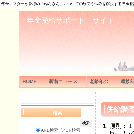
年金マスターが皆様の「ねんきん」についての疑問や悩みを解決する年金相
年金受給サポート・サイト
HOME
新着ニュース
老齢年金
遺族
併給調
検索
原則：１
AND検索
OR検索
同一人が