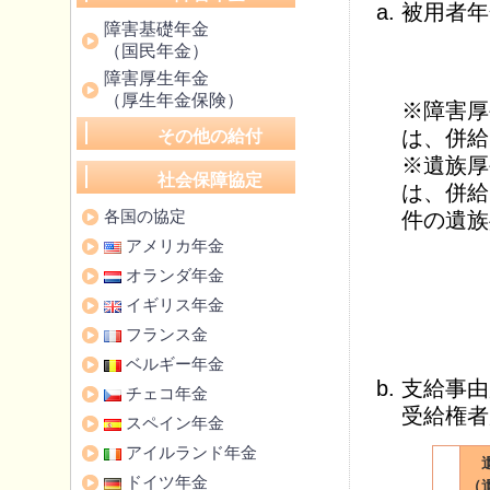
被用者年
障害基礎年金
（国民年金）
障害厚生年金
（厚生年金保険）
※障害厚
は、併給
その他の給付
※遺族厚
社会保障協定
は、併給
各国の協定
件の遺族
アメリカ年金
オランダ年金
イギリス年金
フランス金
ベルギー年金
支給事由
チェコ年金
受給権者
スペイン年金
アイルランド年金
ドイツ年金
（