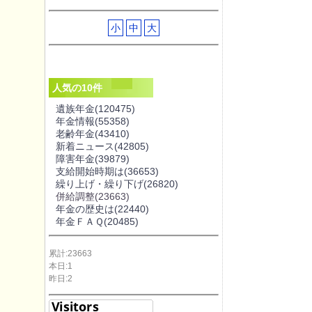
小
中
大
人気の10件
遺族年金
(120475)
年金情報
(55358)
老齢年金
(43410)
新着ニュース
(42805)
障害年金
(39879)
支給開始時期は
(36653)
繰り上げ・繰り下げ
(26820)
併給調整
(23663)
年金の歴史は
(22440)
年金ＦＡＱ
(20485)
累計:23663
本日:1
昨日:2