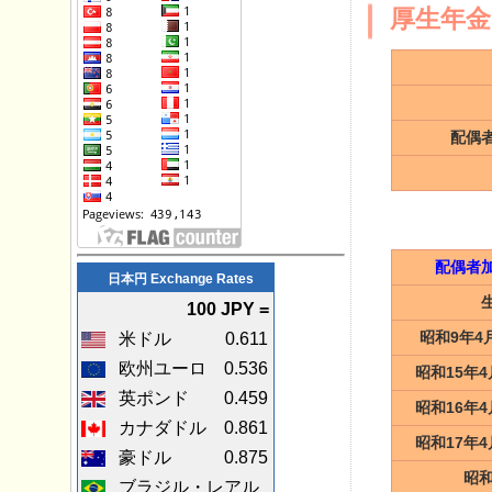
厚生年金
配偶
配偶者
日本円 Exchange Rates
100 JPY =
昭和9年4
米ドル
0.611
欧州ユーロ
0.536
昭和15年4
英ポンド
0.459
昭和16年4
カナダドル
0.861
昭和17年4
豪ドル
0.875
昭和
ブラジル・レアル