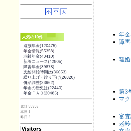
小
中
大
年金
人気の10件
障害
遺族年金
(120475)
年金情報
(55358)
老齢年金
(43410)
離婚
新着ニュース
(42805)
障害年金
(39878)
支給開始時期は
(36653)
繰り上げ・繰り下げ
(26820)
併給調整
(23662)
年金の歴史は
(22440)
第3
年金ＦＡＱ
(20485)
マク
累計:55358
本日:1
審査
昨日:2
老齢