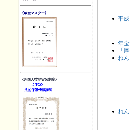
《年金マスター》
平成
年金
「厚
ねん
《外国人技能実習制度》
JITCO
法的保護情報講師
ねん