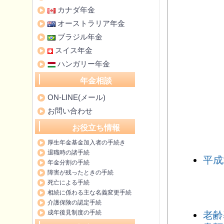
カナダ年金
オーストラリア年金
ブラジル年金
スイス年金
ハンガリー年金
年金相談
ON-LINE(メール)
お問い合わせ
お役立ち情報
厚生年金基金加入者の手続き
退職時の諸手続
平成
年金分割の手続
障害が残ったときの手続
死亡による手続
相続に係わる主な名義変更手続
介護保険の認定手続
成年後見制度の手続
老齢