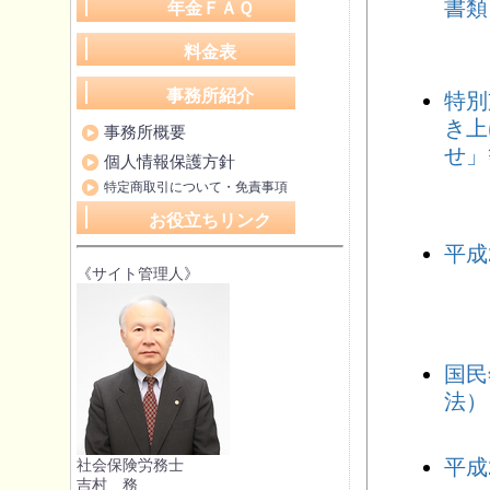
書類
年金ＦＡＱ
料金表
事務所紹介
特別
き上
事務所概要
せ」
個人情報保護方針
特定商取引について・免責事項
お役立ちリンク
平成
《サイト管理人》
国民
法）
平成
社会保険労務士
吉村 務