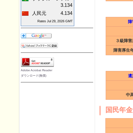
3.134
人民元
4.134
Rates Jul 29, 2026 GMT
障
３級障害
障害厚生
Adobe Acrobat Reader
遺
ダウンロード(無償)
中
国民年金