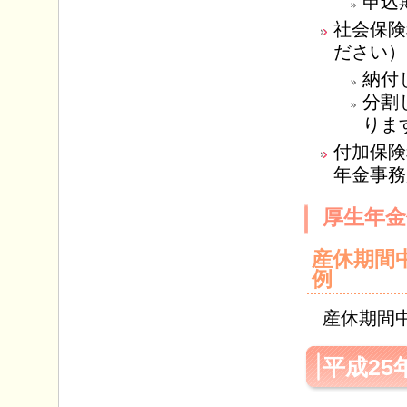
申込
社会保険
ださい）
納付
分割
りま
付加保険
年金事務
厚生年金
産休期間
例
産休期間中
平成25