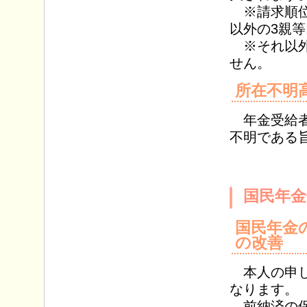
※請求順位
以外の3親
※それ以外
せん。
所在不明
年金受給者
不明である
国民年金
国民年金
の改善
本人の申し
なります。
前納済の保