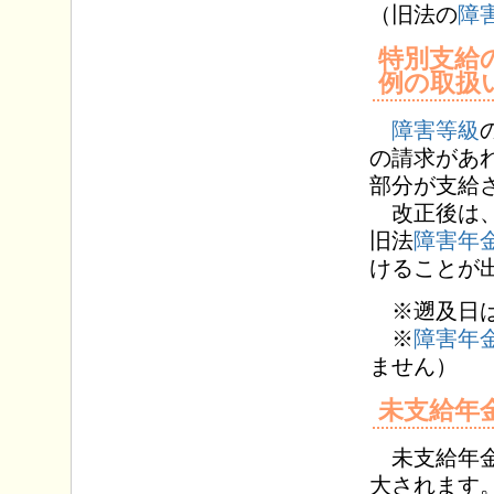
（旧法の
障
特別支給
例の取扱
障害等級
の請求があ
部分が支給
改正後は、
旧法
障害年
けることが
※遡及日は
※
障害年
ません）
未支給年
未支給年金
大されます