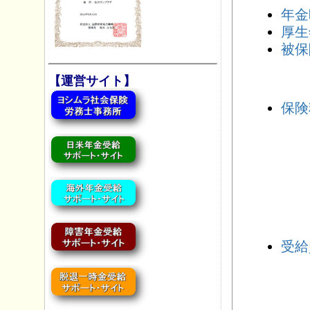
年金
厚生
被保
【運営サイト】
保険
受給