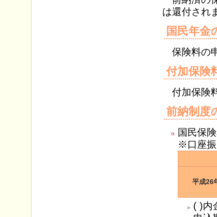
は還付され
国民年金
保険料の申
付加保険
付加保険料
前納制度
国民保険
※口座振
平成26
( 