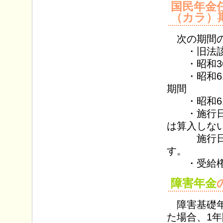
国民年金
（カラ）
次の期間の
・旧法該
・昭和36年
・昭和61
期間
・昭和61
・施行日
は算入しな
施行日以降
す。
・受給権発
障害年金
障害基礎年
た場合、1