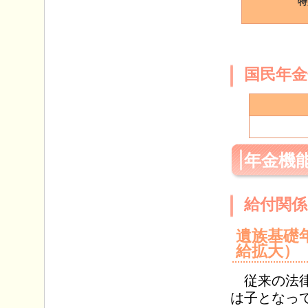
特
国民年金
年金機能
給付関係
遺族基礎
給拡大）
従来の法律
は子となっ