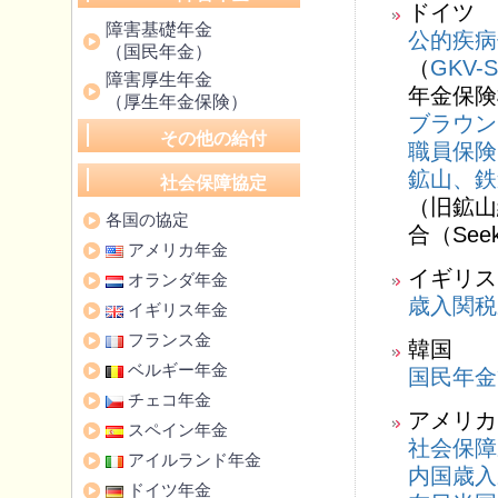
ドイツ
障害基礎年金
公的疾病
（国民年金）
（
GKV-S
障害厚生年金
年金保険
（厚生年金保険）
ブラウン
その他の給付
職員保険
鉱山、鉄
社会保障協定
（旧鉱山組
各国の協定
合（See
アメリカ年金
イギリス
オランダ年金
歳入関税
イギリス年金
フランス金
韓国
ベルギー年金
国民年金
チェコ年金
アメリカ
スペイン年金
社会保障
アイルランド年金
内国歳入
ドイツ年金