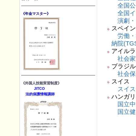
全国公
全国イ
《年金マスター》
演劇・
スペイン
労働・
納院(TG
アイルラ
社会家
ブラジル
社会保
スイス
《外国人技能実習制度》
スイス
JITCO
法的保護情報講師
ハンガリ
国立中
国立健