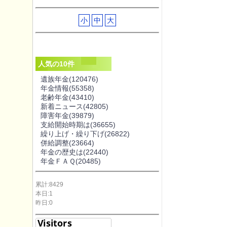
小
中
大
人気の10件
遺族年金
(120476)
年金情報
(55358)
老齢年金
(43410)
新着ニュース
(42805)
障害年金
(39879)
支給開始時期は
(36655)
繰り上げ・繰り下げ
(26822)
併給調整
(23664)
年金の歴史は
(22440)
年金ＦＡＱ
(20485)
累計:8429
本日:1
昨日:0