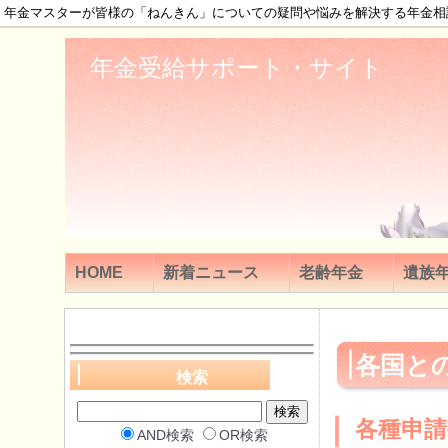
年金マスターが皆様の「ねんきん」についての疑問や悩みを解決する年金相
年金受給サポート・サイト
HOME
新着ニュース
老齢年金
遺族
各国と
検索
各種申請
AND検索
OR検索