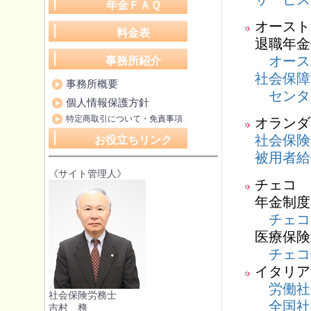
年金ＦＡＱ
オースト
料金表
退職年金
オース
事務所紹介
社会保障
事務所概要
センタ
個人情報保護方針
特定商取引について・免責事項
オランダ
社会保険
お役立ちリンク
被用者給
《サイト管理人》
チェコ
年金制度
チェコ
医療保険
チェコ
イタリア
労働社
社会保険労務士
全国社
吉村 務