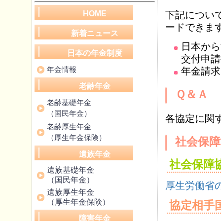
HOME
下記につい
ードできま
新着ニュース
日本から
日本の年金制度
交付申請
年金情報
年金請求
老齢年金
Ｑ＆Ａ
老齢基礎年金
（国民年金）
各協定に関
老齢厚生年金
（厚生年金保険）
社会保障
遺族年金
社会保障
遺族基礎年金
（国民年金）
厚生労働省
遺族厚生年金
（厚生年金保険）
協定相手
障害年金