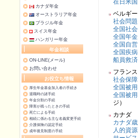
在日米国
カナダ年金
ベルギー
オーストラリア年金
社会問題
ブラジル年金
全国社会
スイス年金
全国年金
ハンガリー年金
全国自営
年金相談
全国疾病
船員救済
ON-LINE(メール)
お問い合わせ
フランス
お役立ち情報
社会保障
全国被用
厚生年金基金加入者の手続き
全国被用
退職時の諸手続
年金分割の手続
ジ）
障害が残ったときの手続
死亡による手続
カナダ
相続に係わる主な名義変更手続
カナダ歳
介護保険の認定手続
人的資源
成年後見制度の手続
サービス