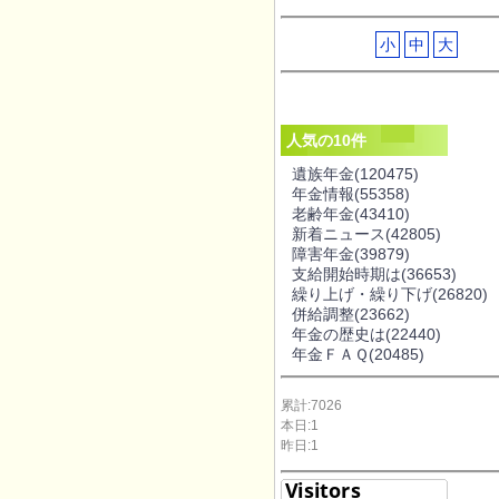
小
中
大
人気の10件
遺族年金
(120475)
年金情報
(55358)
老齢年金
(43410)
新着ニュース
(42805)
障害年金
(39879)
支給開始時期は
(36653)
繰り上げ・繰り下げ
(26820)
併給調整
(23662)
年金の歴史は
(22440)
年金ＦＡＱ
(20485)
累計:7026
本日:1
昨日:1