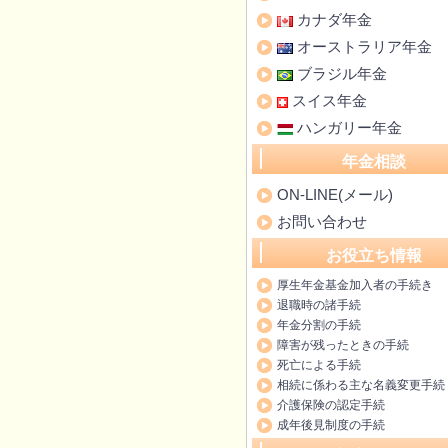
カナダ年金
オーストラリア年金
ブラジル年金
スイス年金
ハンガリー年金
年金相談
ON-LINE(メール)
お問い合わせ
お役立ち情報
厚生年金基金加入者の手続き
退職時の諸手続
年金分割の手続
障害が残ったときの手続
死亡による手続
相続に係わる主な名義変更手続
介護保険の認定手続
成年後見制度の手続