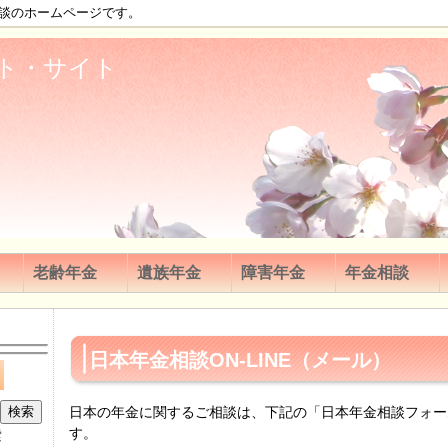
談のホームページです。
ト・サイト
老齢年金
遺族年金
障害年金
年金相談
日本年金相談
ON-LINE（メール）
日本の年金に関するご相談は、下記の「日本年金相談フォー
す。
索