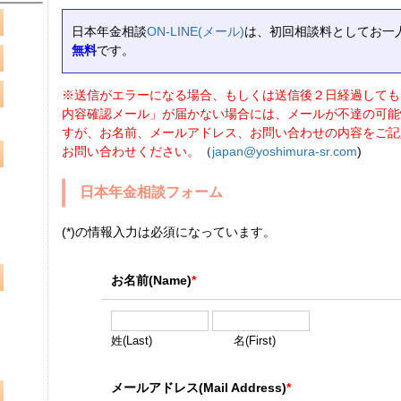
日本年金相談
ON-LINE(メール)
は、初回相談料としてお一
無料
です。
※送信がエラーになる場合、もしくは送信後２日経過しても
内容確認メール」が届かない場合には、メールが不達の可能
すが、お名前、メールアドレス、お問い合わせの内容をご記
お問い合わせください。
（
japan@yoshimura-sr.com
)
日本年金相談フォーム
(*)の情報入力は必須になっています。
お名前(Name)
*
姓(Last) 名(First)
メールアドレス(Mail Address)
*