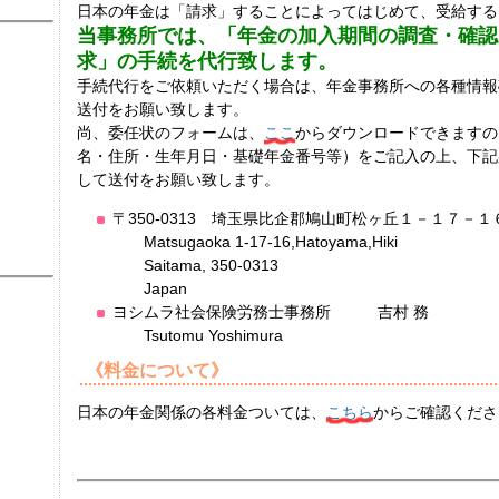
日本の年金は「請求」することによってはじめて、受給する
当事務所では、「年金の加入期間の調査・確認
求」の手続を代行致します。
手続代行をご依頼いただく場合は、年金事務所への各種情報
送付をお願い致します。
尚、委任状のフォームは、
ここ
からダウンロードできますの
名・住所・生年月日・基礎年金番号等）をご記入の上、下記
して送付をお願い致します。
〒350-0313 埼玉県比企郡鳩山町松ヶ丘１－１７－１
Matsugaoka 1-17-16,Hatoyama,Hiki
Saitama, 350-0313
Japan
ヨシムラ社会保険労務士事務所 吉村 務
Tsutomu Yoshimura
《料金について》
日本の年金関係の各料金ついては、
こちら
からご確認くださ